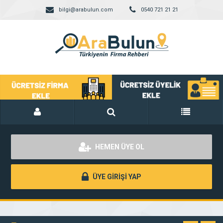
bilgi@arabulun.com
0540 721 21 21
HEMEN ÜYE OL
ÜYE GİRİŞİ YAP