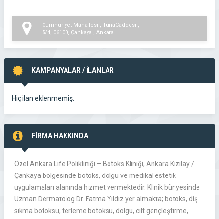
Cumhuriyet Mahallesi , TunaCaddesi ,
5/4, 06100, Çankaya , Ankara
KAMPANYALAR / İLANLAR
Hiç ilan eklenmemiş.
FİRMA HAKKINDA
Özel Ankara Life Polikliniği – Botoks Kliniği, Ankara Kızılay /
Çankaya bölgesinde botoks, dolgu ve medikal estetik
uygulamaları alanında hizmet vermektedir. Klinik bünyesinde
Uzman Dermatolog Dr. Fatma Yıldız yer almakta; botoks, diş
sıkma botoksu, terleme botoksu, dolgu, cilt gençleştirme,