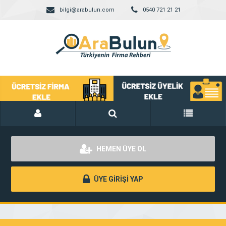
bilgi@arabulun.com
0540 721 21 21
HEMEN ÜYE OL
ÜYE GİRİŞİ YAP