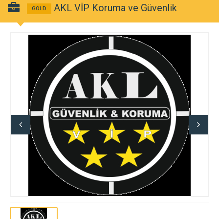
AKL VİP Koruma ve Güvenlik
GOLD