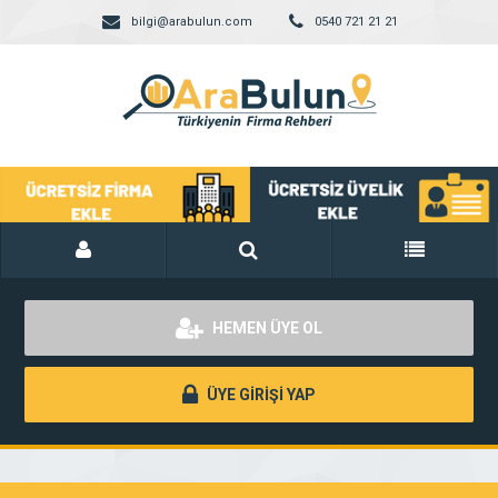
bilgi@arabulun.com
0540 721 21 21
HEMEN ÜYE OL
ÜYE GİRİŞİ YAP