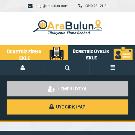
bilgi@arabulun.com
0540 721 21 21
HEMEN ÜYE OL
ÜYE GİRİŞİ YAP