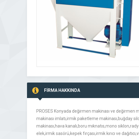
FİRMA HAKKINDA
PROSES Konyada değirmen makinası ve değirmen makin
makinası imlatı,irmik paketleme makinası,buğday silo
makinası,hava kanalı,boru mıknatıs,mono siklon,radya
elek,irmik sasörü,kepek fırçası,irmik kırıcı ve dağıtıcı