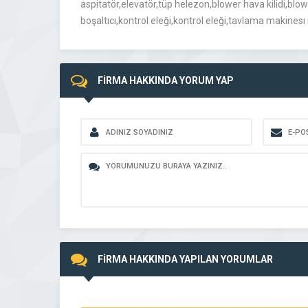
aspitatör,elevatör,tüp helezon,blower hava kilidi,blow
boşaltıcı,kontrol eleği,kontrol eleği,tavlama makinesı
FİRMA HAKKINDA YORUM YAP
FİRMA HAKKINDA YAPILAN YORUMLAR