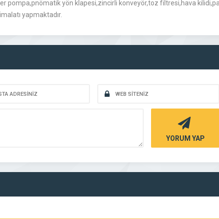
er pompa,pnömatik yön klapesi,zincirli konveyör,toz filtresi,hava kilidi,p
 imalatı yapmaktadır.
YORUM YAP