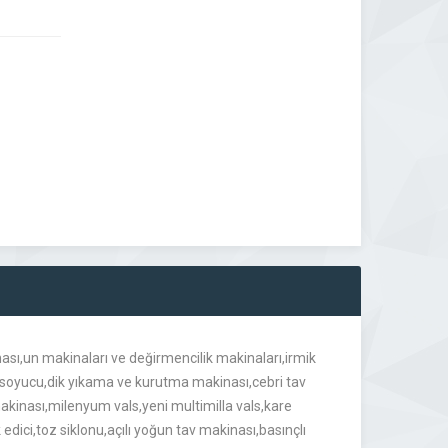
,un makinaları ve değirmencilik makinaları,irmik
k soyucu,dik yıkama ve kurutma makinası,cebri tav
akinası,milenyum vals,yeni multimilla vals,kare
k edici,toz siklonu,açılı yoğun tav makinası,basınçlı