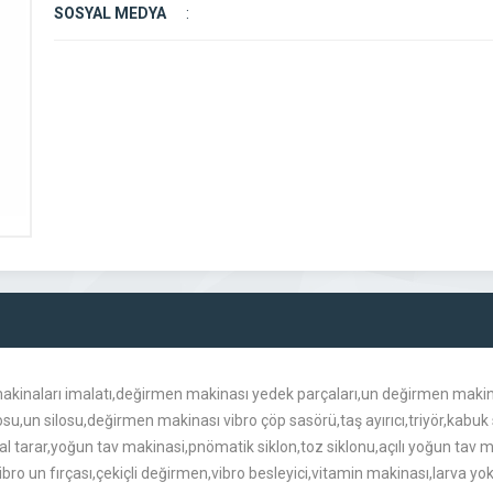
SOSYAL MEDYA
:
aları imalatı,değirmen makinası yedek parçaları,un değirmen makinası
su,un silosu,değirmen makinası vibro çöp sasörü,taş ayırıcı,triyör,kabu
l tarar,yoğun tav makinasi,pnömatik siklon,toz siklonu,açılı yoğun tav m
,vibro un fırçası,çekiçli değirmen,vibro besleyici,vitamin makinası,larva yo