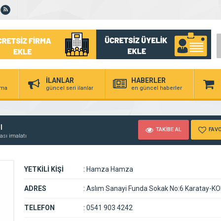
İLANLAR
HABERLER
irma
güncel seri ilanlar
en güncel haberler
ı
TAKİBE AL
FAVO
sı imalatı
YETKİLİ KİŞİ
:
Hamza Hamza
ADRES
:
Aslım Sanayi Funda Sokak No:6 Karatay-K
TELEFON
:
0541 903 4242