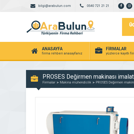
bilgi@arabulun.com
0540 721 21 21
ANASAYFA
FİRMALAR
firma rehberi anasayfanız
yüzlerce kayıtlı f
PROSES Değirmen makinası imalat
Firmalar
Makina mühendislik
PROSES Değirmen makina