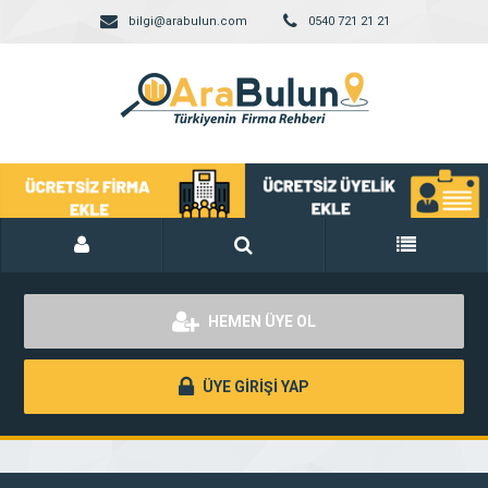
bilgi@arabulun.com
0540 721 21 21
HEMEN ÜYE OL
ÜYE GİRİŞİ YAP