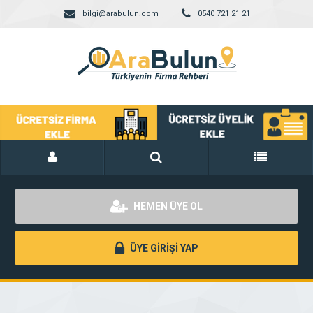
bilgi@arabulun.com
0540 721 21 21
HEMEN ÜYE OL
ÜYE GİRİŞİ YAP