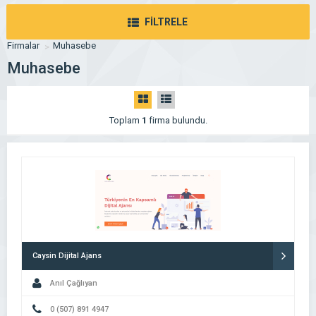
FİLTRELE
Firmalar
Muhasebe
Muhasebe
Toplam
1
firma bulundu.
Caysin Dijital Ajans
Anıl Çağlıyan
0 (507) 891 4947