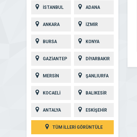
İSTANBUL
ADANA
ANKARA
İZMİR
BURSA
KONYA
GAZİANTEP
DİYARBAKIR
MERSİN
ŞANLIURFA
KOCAELİ
BALIKESİR
ANTALYA
ESKİŞEHİR
TÜM İLLERİ GÖRÜNTÜLE