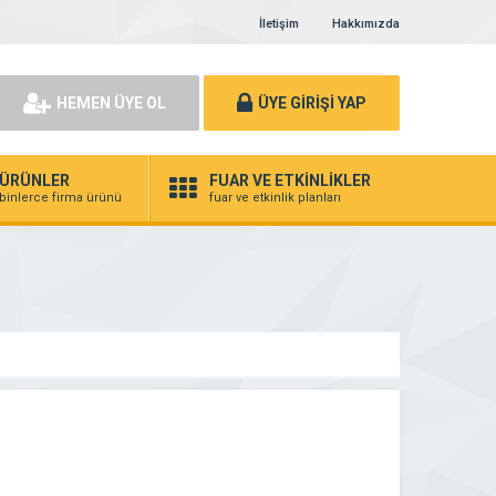
İletişim
Hakkımızda
HEMEN ÜYE OL
ÜYE GİRİŞİ YAP
ÜRÜNLER
FUAR VE ETKİNLİKLER
binlerce firma ürünü
fuar ve etkinlik planları