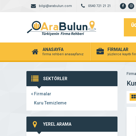
bilgi@arabulun.com
0540 721 21 21
ANASAYFA
FİRMALAR
firma rehberi anasayfanız
yüzlerce kayıtlı f
Firma
SEKTÖRLER
Ku
Firmalar
Kuru Temizleme
YEREL ARAMA