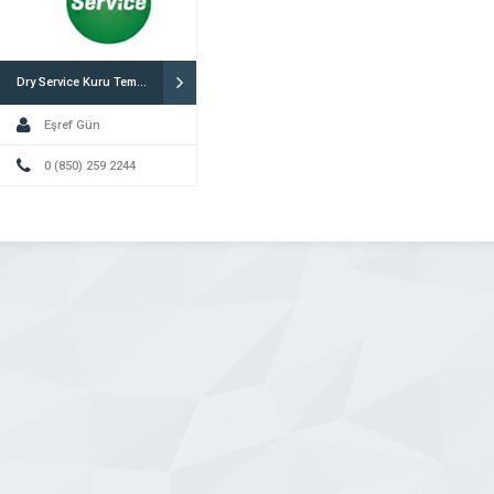
Dry Service Kuru Temizleme Hizmetleri
Eşref Gün
0 (850) 259 2244