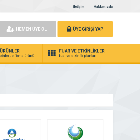
İletişim
Hakkımızda
HEMEN ÜYE OL
ÜYE GİRİŞİ YAP
ÜRÜNLER
FUAR VE ETKİNLİKLER
binlerce firma ürünü
fuar ve etkinlik planları