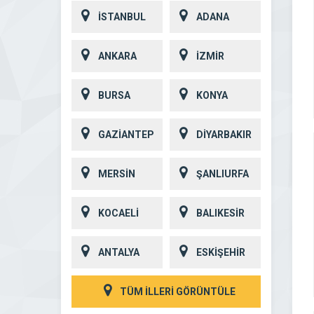
İSTANBUL
ADANA
ANKARA
İZMİR
BURSA
KONYA
GAZİANTEP
DİYARBAKIR
MERSİN
ŞANLIURFA
KOCAELİ
BALIKESİR
ANTALYA
ESKİŞEHİR
TÜM İLLERİ GÖRÜNTÜLE