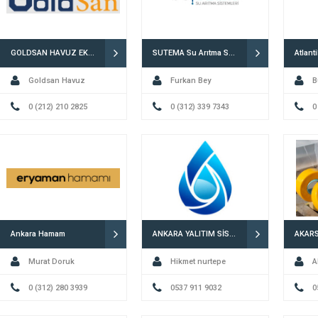
GOLDSAN HAVUZ EKİPMANLARI
SUTEMA Su Arıtma Sistemleri
Goldsan Havuz
Furkan Bey
B
0 (212) 210 2825
0 (312) 339 7343
0
Ankara Hamam
ANKARA YALITIM SİSTEMLERİ
Murat Doruk
Hikmet nurtepe
A
0 (312) 280 3939
0537 911 9032
0