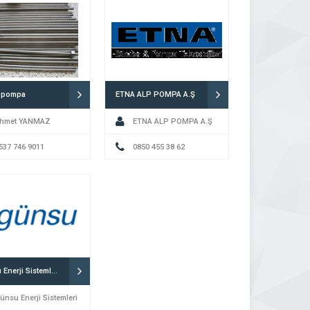
 pompa
ETNA ALP POMPA A.Ş
hmet YANMAZ
ETNA ALP POMPA A.Ş
537 746 9011
0850 455 38 62
Günsu Enerji Sistemleri
ünsu Enerji Sistemleri