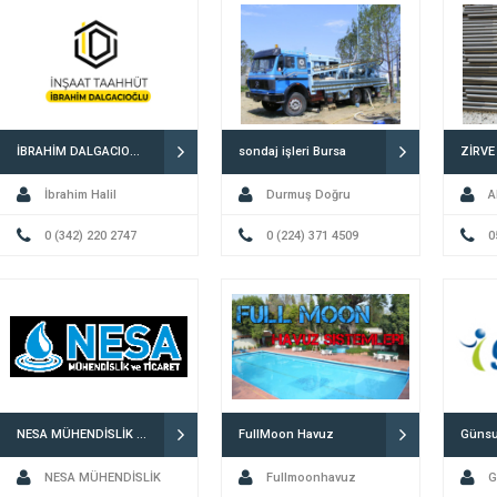
İBRAHİM DALGACIOĞLU İNŞAAT
sondaj işleri Bursa
ZİRVE
İbrahim Halil
Durmuş Doğru
A
DALGACIOĞLU
0 (342) 220 2747
0 (224) 371 4509
0
NESA MÜHENDİSLİK TİCARET
FullMoon Havuz
NESA MÜHENDİSLİK
Fullmoonhavuz
G