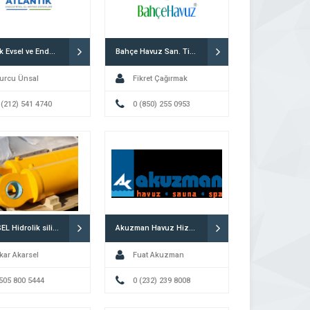
Atlantik Evsel ve Endüstriyel Su Arıtma Sistemleri
Bahçe Havuz San. Tic. A.Ş.
urcu Ünsal
Fikret Çağırmak
 (212) 541 4740
0 (850) 255 0953
AKARSEL Hidrolik silindir lift imalati
Akuzman Havuz Hizmetleri
kar Akarsel
Fuat Akuzman
505 800 5444
0 (232) 239 8008