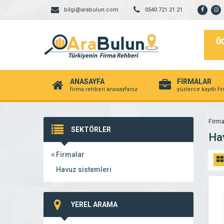
bilgi@arabulun.com
0540 721 21 21
ANASAYFA
FİRMALAR
firma rehberi anasayfanız
yüzlerce kayıtlı f
Firma
SEKTÖRLER
Ha
Firmalar
Havuz sistemleri
YEREL ARAMA