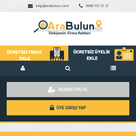
bilgi@arabulun.com
0540 721 21 21
HEMEN ÜYE OL
ÜYE GİRİŞİ YAP