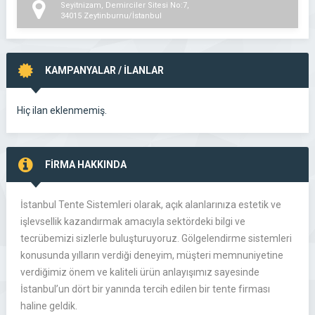
Seyitnizam, Demirciler Sitesi No:7,
34015 Zeytinburnu/İstanbul
KAMPANYALAR / İLANLAR
Hiç ilan eklenmemiş.
FİRMA HAKKINDA
İstanbul Tente Sistemleri olarak, açık alanlarınıza estetik ve
işlevsellik kazandırmak amacıyla sektördeki bilgi ve
tecrübemizi sizlerle buluşturuyoruz. Gölgelendirme sistemleri
konusunda yılların verdiği deneyim, müşteri memnuniyetine
verdiğimiz önem ve kaliteli ürün anlayışımız sayesinde
İstanbul’un dört bir yanında tercih edilen bir tente firması
haline geldik.