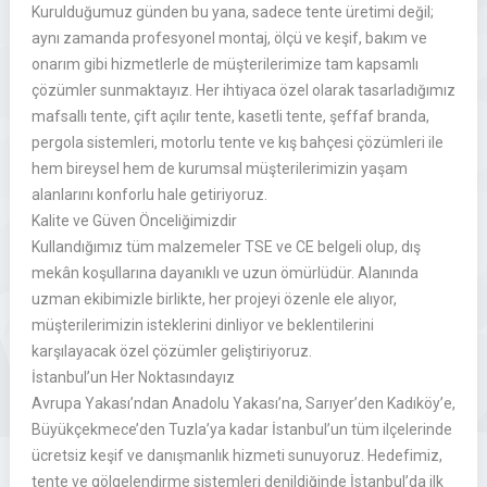
Kurulduğumuz günden bu yana, sadece tente üretimi değil;
aynı zamanda profesyonel montaj, ölçü ve keşif, bakım ve
onarım gibi hizmetlerle de müşterilerimize tam kapsamlı
çözümler sunmaktayız. Her ihtiyaca özel olarak tasarladığımız
mafsallı tente, çift açılır tente, kasetli tente, şeffaf branda,
pergola sistemleri, motorlu tente ve kış bahçesi çözümleri ile
hem bireysel hem de kurumsal müşterilerimizin yaşam
alanlarını konforlu hale getiriyoruz.
Kalite ve Güven Önceliğimizdir
Kullandığımız tüm malzemeler TSE ve CE belgeli olup, dış
mekân koşullarına dayanıklı ve uzun ömürlüdür. Alanında
uzman ekibimizle birlikte, her projeyi özenle ele alıyor,
müşterilerimizin isteklerini dinliyor ve beklentilerini
karşılayacak özel çözümler geliştiriyoruz.
İstanbul’un Her Noktasındayız
Avrupa Yakası’ndan Anadolu Yakası’na, Sarıyer’den Kadıköy’e,
Büyükçekmece’den Tuzla’ya kadar İstanbul’un tüm ilçelerinde
ücretsiz keşif ve danışmanlık hizmeti sunuyoruz. Hedefimiz,
tente ve gölgelendirme sistemleri denildiğinde İstanbul’da ilk