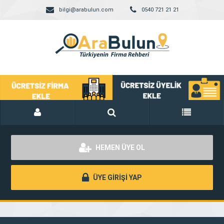
bilgi@arabulun.com
0540 721 21 21
HEMEN ÜYE OL
ÜYE GİRİŞİ YAP