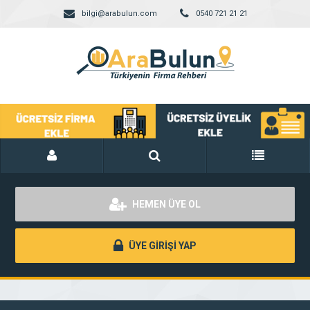
bilgi@arabulun.com
0540 721 21 21
HEMEN ÜYE OL
ÜYE GİRİŞİ YAP