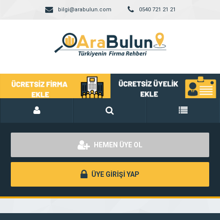
bilgi@arabulun.com
0540 721 21 21
HEMEN ÜYE OL
ÜYE GİRİŞİ YAP