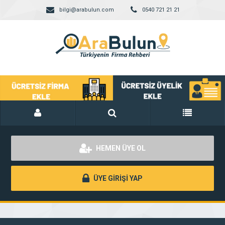
bilgi@arabulun.com
0540 721 21 21
HEMEN ÜYE OL
ÜYE GİRİŞİ YAP