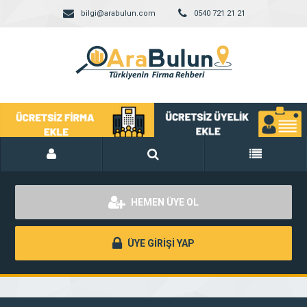
bilgi@arabulun.com
0540 721 21 21
HEMEN ÜYE OL
ÜYE GİRİŞİ YAP