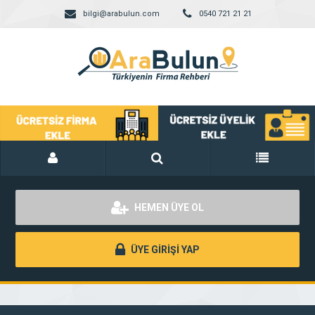
bilgi@arabulun.com
0540 721 21 21
HEMEN ÜYE OL
ÜYE GİRİŞİ YAP