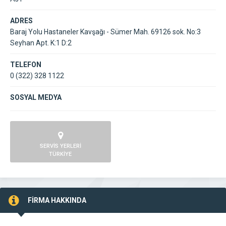
ADRES
Baraj Yolu Hastaneler Kavşağı - Sümer Mah. 69126 sok. No:3
Seyhan Apt. K:1 D:2
TELEFON
0 (322) 328 1122
SOSYAL MEDYA
SERVİS YERLERİ
TÜRKİYE
FİRMA HAKKINDA