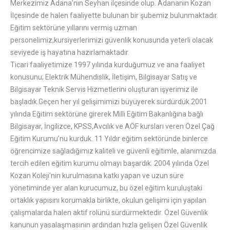
Merkezimiz Adana’nın Seyhan ilçesinde olup. Adananın Kozan
İlçesinde de halen faaliyette bulunan bir şubemiz bulunmaktadır.
Eğitim sektörüne yıllarını vermiş uzman
personelimiz,kursiyerlerimizi güvenlik konusunda yeterli olacak
seviyede iş hayatına hazırlamaktadır.
Ticari faaliyetimize 1997 yılında kurduğumuz ve ana faaliyet
konusunu; Elektrik Mühendislik, İletişim, Bilgisayar Satış ve
Bilgisayar Teknik Servis Hizmetlerini oluşturan işyerimiz ile
başladık.Geçen her yıl gelişimimizi büyüyerek sürdürdük.2001
yılında Eğitim sektörüne girerek Milli Eğitim Bakanlığına bağlı
Bilgisayar, İngilizce, KPSS,Avcılık ve AÖF kursları veren Özel Çağ
Eğitim Kurumu’nu kurduk. 11 Yıldır eğitim sektöründe binlerce
öğrencimize sağladığımız kaliteli ve güvenli eğitimle, alanımızda
tercih edilen eğitim kurumu olmayı başardık. 2004 yılında Özel
Kozan Koleji’nin kurulmasına katkı yapan ve uzun süre
yönetiminde yer alan kurucumuz, bu özel eğitim kuruluştaki
ortaklık yapısını korumakla birlikte, okulun gelişimi için yapılan
çalışmalarda halen aktif rolünü sürdürmektedir. Özel Güvenlik
kanunun yasalaşmasının ardından hızla gelişen Özel Güvenlik