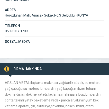
ADRES
Horozluhan Mah. Anacak Sokak No:3 Selçuklu - KONYA
TELEFON
0539 307 3789
SOSYAL MEDYA
FİRMA HAKKINDA
ARSLAN METAL ilaçlama makinası yağdanlık süzek, su motoru
yağ çubuğu,su motoru lombardini yağ kapağı,mibzer tohum
dökme dişlisi, dökme yatağı,ilaçlama makinası sibop,lombardini
conta takımı,yatay paketleme yedek parçaları,alüminyum kek
katlama aparatı, çin, akuturya,covanna, bosch, mimi, otem