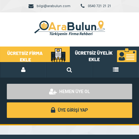
bilgi@arabulun.com
0540 721 21 21
HEMEN ÜYE OL
ÜYE GİRİŞİ YAP