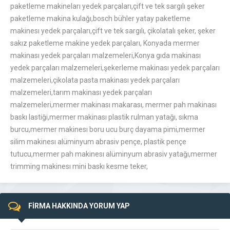
paketleme makineları yedek parçaları,çift ve tek sargılı şeker
paketleme makina kulağı,bosch bühler yatay paketleme
makinesı yedek parçaları,çift ve tek sargılı, çikolatalı şeker, şeker
sakız paketleme makine yedek parçaları, Konyada mermer
makinası yedek parçaları malzemeleri,Konya gıda makinası
yedek parçaları malzemeleri,şekerleme makinası yedek parçaları
malzemeleri,çikolata pasta makinası yedek parçaları
malzemeleri,tarım makinası yedek parçaları
malzemeleri,mermer makinası makarası, mermer pah makinası
baskı lastiği,mermer makinası plastik rulman yatağı, sıkma
burcu,mermer makinesı boru ucu burç dayama pimi,mermer
silim makinesı alüminyum abrasiv pençe, plastik pençe
tutucu,mermer pah makinesı alüminyum abrasiv yatağı,mermer
trimming makinesı mini baskı kesme teker,
FİRMA HAKKINDA YORUM YAP